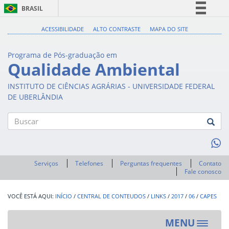
BRASIL
Simplifique!
ACESSIBILIDADE
ALTO CONTRASTE
MAPA DO SITE
Comunica BR
Programa de Pós-graduação em
Participe
Qualidade Ambiental
Acesso à informação
INSTITUTO DE CIÊNCIAS AGRÁRIAS - UNIVERSIDADE FEDERAL
Legislação
DE UBERLÂNDIA
Canais
Buscar
Serviços
Telefones
Perguntas frequentes
Contato
Fale conosco
INÍCIO
/
CENTRAL DE CONTEUDOS
/
LINKS
/
2017
/
06
/
CAPES
MENU
Toggle