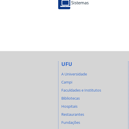
Sistemas
UFU
A Universidade
Campi
Faculdades e Institutos
Bibliotecas
Hospitais
Restaurantes
Fundações