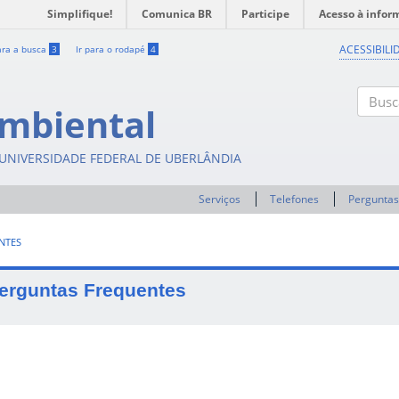
Simplifique!
Comunica BR
Participe
Acesso à infor
ACESSIBILI
ara a busca
3
Ir para o rodapé
4
mbiental
Buscar
- UNIVERSIDADE FEDERAL DE UBERLÂNDIA
Serviços
Telefones
Perguntas
NTES
erguntas Frequentes