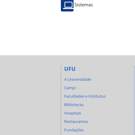
Sistemas
UFU
A Universidade
Campi
Faculdades e Institutos
Bibliotecas
Hospitais
Restaurantes
Fundações