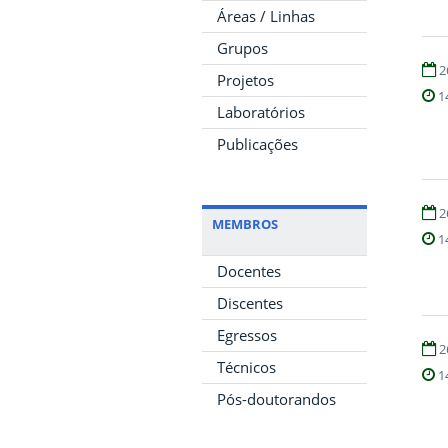
Áreas / Linhas
Grupos
2
Projetos
1
Laboratórios
Publicações
2
MEMBROS
1
Docentes
Discentes
Egressos
2
Técnicos
1
Pós-doutorandos