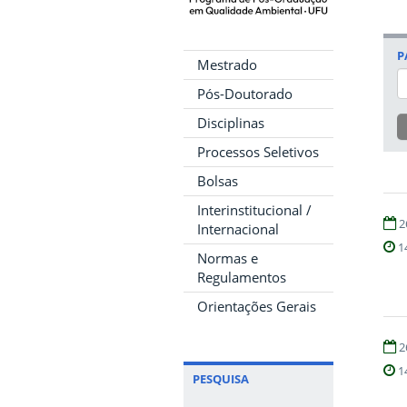
P
Mestrado
Pós-Doutorado
Disciplinas
Processos Seletivos
Bolsas
Interinstitucional /
2
Internacional
1
Normas e
Regulamentos
Orientações Gerais
2
1
PESQUISA