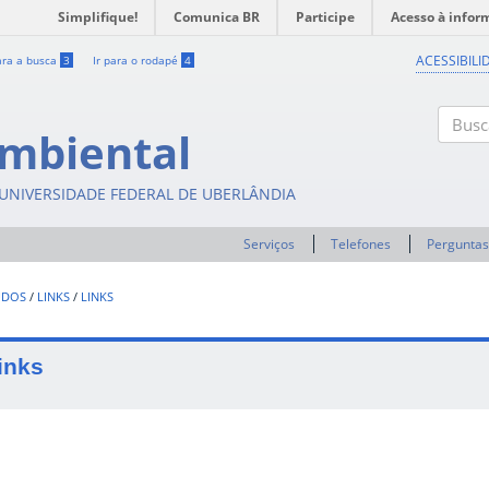
Simplifique!
Comunica BR
Participe
Acesso à infor
ACESSIBILI
ara a busca
3
Ir para o rodapé
4
mbiental
Buscar
- UNIVERSIDADE FEDERAL DE UBERLÂNDIA
Serviços
Telefones
Perguntas
UDOS
/
LINKS
/
LINKS
inks