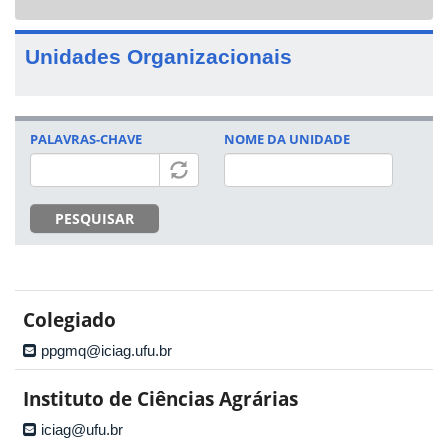
navigat
Unidades Organizacionais
PALAVRAS-CHAVE
NOME DA UNIDADE
PESQUISAR
Colegiado
ppgmq@iciag.ufu.br
Instituto de Ciências Agrárias
iciag@ufu.br