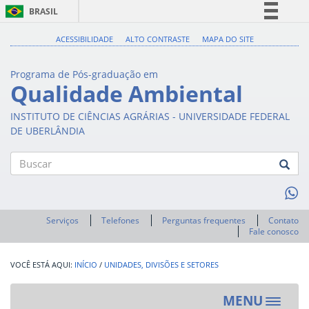
BRASIL
Simplifique!
ACESSIBILIDADE
ALTO CONTRASTE
MAPA DO SITE
Comunica BR
Programa de Pós-graduação em
Participe
Qualidade Ambiental
Acesso à informação
INSTITUTO DE CIÊNCIAS AGRÁRIAS - UNIVERSIDADE FEDERAL
Legislação
DE UBERLÂNDIA
Canais
Buscar
Serviços
Telefones
Perguntas frequentes
Contato
Fale conosco
INÍCIO
/
UNIDADES, DIVISÕES E SETORES
MENU
Toggle