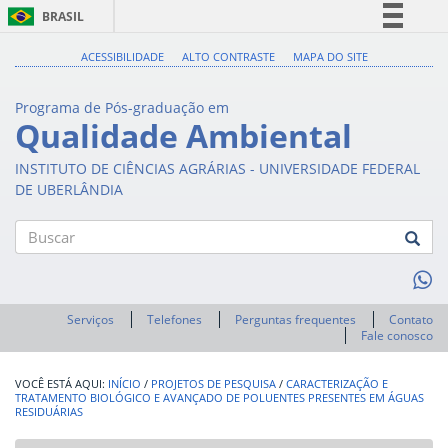
BRASIL
Simplifique!
ACESSIBILIDADE
ALTO CONTRASTE
MAPA DO SITE
Comunica BR
Programa de Pós-graduação em
Participe
Qualidade Ambiental
Acesso à informação
INSTITUTO DE CIÊNCIAS AGRÁRIAS - UNIVERSIDADE FEDERAL
Legislação
DE UBERLÂNDIA
Canais
Buscar
Serviços
Telefones
Perguntas frequentes
Contato
Fale conosco
INÍCIO
/
PROJETOS DE PESQUISA
/
CARACTERIZAÇÃO E
TRATAMENTO BIOLÓGICO E AVANÇADO DE POLUENTES PRESENTES EM ÁGUAS
RESIDUÁRIAS