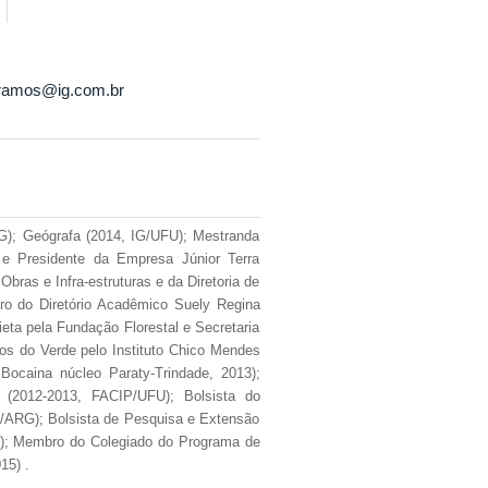
roramos@ig.com.br
); Geógrafa (2014, IG/UFU); Mestranda
 e Presidente da Empresa Júnior Terra
bras e Infra-estruturas e da Diretoria de
bro do Diretório Acadêmico Suely Regina
eta pela Fundação Florestal e Secretaria
os do Verde pelo Instituto Chico Mendes
ocaina núcleo Paraty-Trindade, 2013);
U (2012-2013, FACIP/UFU); Bolsista do
ARG); Bolsista de Pesquisa e Extensão
); Membro do Colegiado do Programa de
15) .