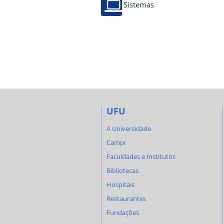
Sistemas
UFU
A Universidade
Campi
Faculdades e Institutos
Bibliotecas
Hospitais
Restaurantes
Fundações