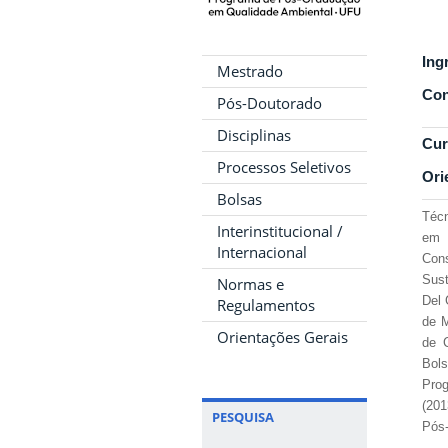
Ing
Mestrado
Con
Pós-Doutorado
Disciplinas
Cur
Processos Seletivos
Ori
Bolsas
Técn
Interinstitucional /
em 
Internacional
Cons
Sust
Normas e
Del 
Regulamentos
de M
Orientações Gerais
de C
Bol
Prog
(20
PESQUISA
Pós-