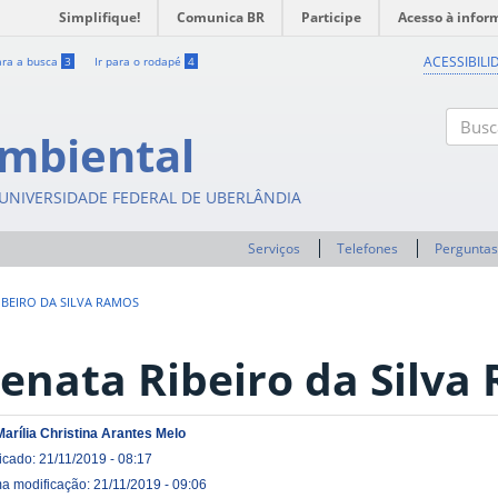
Simplifique!
Comunica BR
Participe
Acesso à infor
ACESSIBILI
ara a busca
3
Ir para o rodapé
4
mbiental
Buscar
- UNIVERSIDADE FEDERAL DE UBERLÂNDIA
Serviços
Telefones
Perguntas
IBEIRO DA SILVA RAMOS
enata Ribeiro da Silva
Marília Christina Arantes Melo
icado: 21/11/2019 - 08:17
ma modificação: 21/11/2019 - 09:06