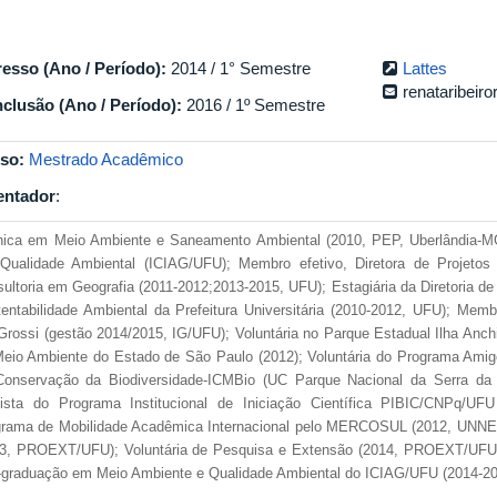
resso (Ano / Período):
2014 / 1° Semestre
Lattes
renataribei
clusão (Ano / Período):
2016 / 1º Semestre
so:
Mestrado Acadêmico
entador
:
ica em Meio Ambiente e Saneamento Ambiental (2010, PEP, Uberlândia-MG
Qualidade Ambiental (ICIAG/UFU); Membro efetivo, Diretora de Projetos
ultoria em Geografia (2011-2012;2013-2015, UFU); Estagiária da Diretoria de O
entabilidade Ambiental da Prefeitura Universitária (2010-2012, UFU); Mem
Grossi (gestão 2014/2015, IG/UFU); Voluntária no Parque Estadual Ilha Anchi
eio Ambiente do Estado de São Paulo (2012); Voluntária do Programa Amig
onservação da Biodiversidade-ICMBio (UC Parque Nacional da Serra da B
sista do Programa Institucional de Iniciação Científica PIBIC/CNPq/UF
rama de Mobilidade Acadêmica Internacional pelo MERCOSUL (2012, UNNE/
13, PROEXT/UFU); Voluntária de Pesquisa e Extensão (2014, PROEXT/UFU
graduação em Meio Ambiente e Qualidade Ambiental do ICIAG/UFU (2014-20