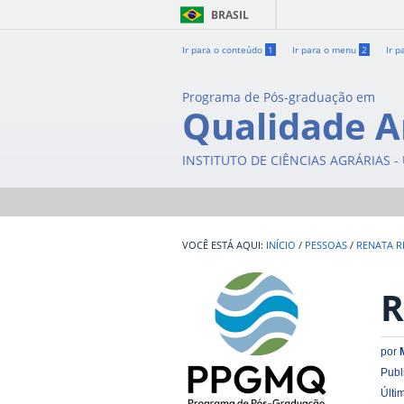
BRASIL
Ir para o conteúdo
1
Ir para o menu
2
Ir p
Programa de Pós-graduação em
Qualidade A
INSTITUTO DE CIÊNCIAS AGRÁRIAS 
INÍCIO
/
PESSOAS
/
RENATA R
R
por
Publ
Últi