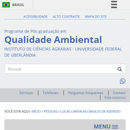
BRASIL
Simplifique!
ACESSIBILIDADE
ALTO CONTRASTE
MAPA DO SITE
Comunica BR
Programa de Pós-graduação em
Participe
Qualidade Ambiental
Acesso à informação
INSTITUTO DE CIÊNCIAS AGRÁRIAS - UNIVERSIDADE FEDERAL
Legislação
DE UBERLÂNDIA
Canais
Buscar
Serviços
Telefones
Perguntas frequentes
Contato
Fale conosco
INÍCIO
/
PESSOAS
/
LUCAS CARVALHO BASILIO DE AZEVEDO
MENU
Toggle