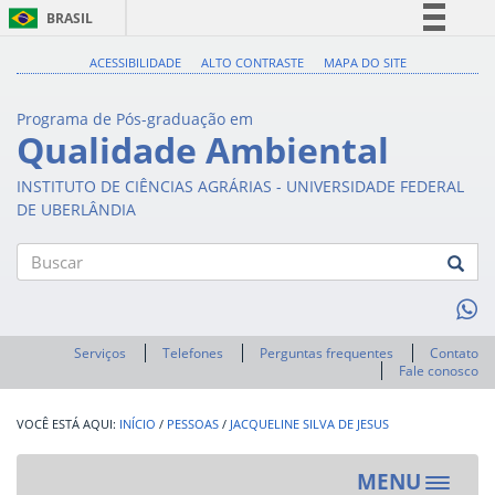
BRASIL
Simplifique!
ACESSIBILIDADE
ALTO CONTRASTE
MAPA DO SITE
Comunica BR
Programa de Pós-graduação em
Participe
Qualidade Ambiental
Acesso à informação
INSTITUTO DE CIÊNCIAS AGRÁRIAS - UNIVERSIDADE FEDERAL
Legislação
DE UBERLÂNDIA
Canais
Buscar
Serviços
Telefones
Perguntas frequentes
Contato
Fale conosco
INÍCIO
/
PESSOAS
/
JACQUELINE SILVA DE JESUS
MENU
Toggle