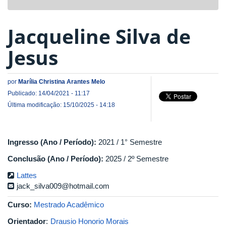
navigat
Jacqueline Silva de
Jesus
por
Marília Christina Arantes Melo
Publicado: 14/04/2021 - 11:17
Última modificação: 15/10/2025 - 14:18
Ingresso (Ano / Período):
2021 / 1° Semestre
Conclusão (Ano / Período):
2025 / 2º Semestre
Lattes
jack_silva009@hotmail.com
Curso:
Mestrado Acadêmico
Orientador
:
Drausio Honorio Morais