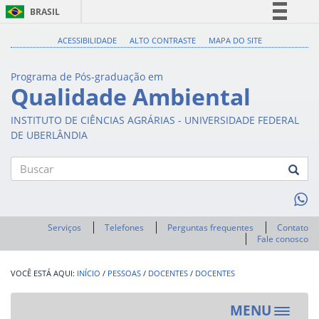
BRASIL
Simplifique!
ACESSIBILIDADE
ALTO CONTRASTE
MAPA DO SITE
Comunica BR
Programa de Pós-graduação em
Participe
Qualidade Ambiental
Acesso à informação
INSTITUTO DE CIÊNCIAS AGRÁRIAS - UNIVERSIDADE FEDERAL
Legislação
DE UBERLÂNDIA
Canais
Buscar
Serviços
Telefones
Perguntas frequentes
Contato
Fale conosco
INÍCIO
/
PESSOAS
/
DOCENTES
/
DOCENTES
MENU
Toggle