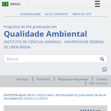
BRASIL
Simplifique!
ACESSIBILIDADE
ALTO CONTRASTE
MAPA DO SITE
Comunica BR
Programa de Pós-graduação em
Participe
Qualidade Ambiental
Acesso à informação
INSTITUTO DE CIÊNCIAS AGRÁRIAS - UNIVERSIDADE FEDERAL
Legislação
DE UBERLÂNDIA
Canais
Buscar
Serviços
Telefones
Perguntas frequentes
Contato
Fale conosco
INÍCIO
/
DISCIPLINAS
/
MODELAGEM DE QUALIDADE DA ÁGUA
EM AMBIENTES LÊNTICO E LÓTICO